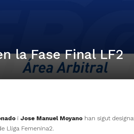
n la Fase Final LF2
onado
i
Jose Manuel Moyano
han sigut designa
de Lliga Femenina2.