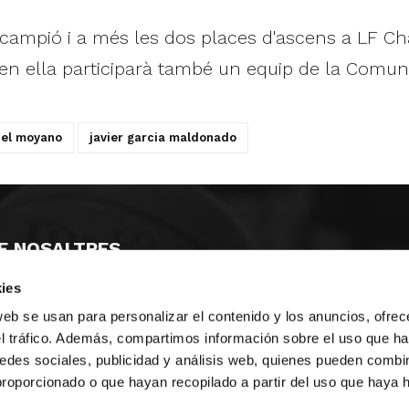
e campió i a més les dos places d'ascens a LF C
 en ella participarà també un equip de la Comuni
uel moyano
javier garcia maldonado
E NOSALTRES
ies
LLÓ
MAYOR 100 3º 17ª
IA
MONESTIR DE POBLET 14 1ª 3º
web se usan para personalizar el contenido y los anuncios, ofrec
T
CIUDAD DE MATANZAS 12
el tráfico. Además, compartimos información sobre el uso que ha
edes sociales, publicidad y análisis web, quienes pueden combin
ta
fbcv@fbcv.es
proporcionado o que hayan recopilado a partir del uso que haya