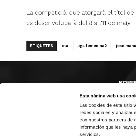
La competició, que atorgarà el títol d
es desenvoluparà del 8 a l'11 de maig i
ETIQUETES
cta
liga femenina2
jose man
SOBR
Esta página web usa cook
CASTE
VALÈNC
Las cookies de este sitio 
ALACAN
redes sociales y analizar 
con nuestros partners de r
Contac
información que les haya 
servicios.