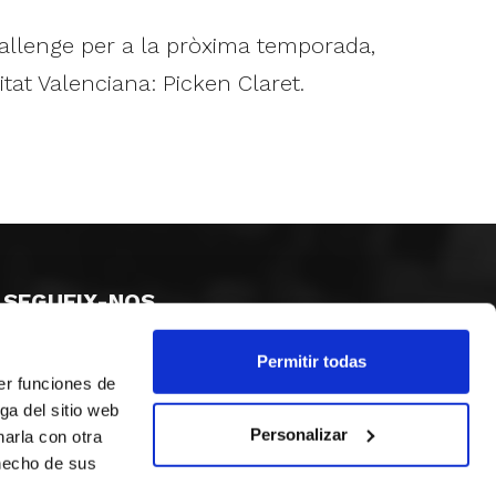
hallenge per a la pròxima temporada,
tat Valenciana: Picken Claret.
SEGUEIX-NOS
Permitir todas
er funciones de
ga del sitio web
Personalizar
arla con otra
 hecho de sus