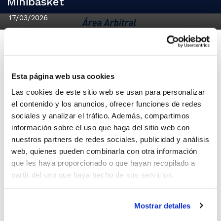
Minibasket
17/03/2026
Esta página web usa cookies
Ja es coneixen els àrbitres FBCV que esta
Las cookies de este sitio web se usan para personalizar
temporada actuaran en el Campionat
el contenido y los anuncios, ofrecer funciones de redes
d'Espanya Minibasket de Seleccions
sociales y analizar el tráfico. Además, compartimos
información sobre el uso que haga del sitio web con
Autonòmiques. Es tracta de
Claudia Gil
,
nuestros partners de redes sociales, publicidad y análisis
Ignacio Romero
i
Jose Viciano
.
web, quienes pueden combinarla con otra información
que les haya proporcionado o que hayan recopilado a
partir del uso que haya hecho de sus servicios.
Els tres tindran l'ocasió a partir del 28 de
març d'arbitrar els encontres d'un dels
Mostrar detalles
grans esdeveniments de formació del