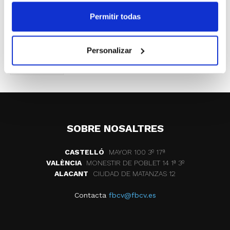
bàsquet espanyol.
Permitir todas
ETIQUETES
cta
ignacio romero
claudia gil
Personalizar
jose viciano
SOBRE NOSALTRES
CASTELLÓ
MAYOR 100 3º 17ª
VALÈNCIA
MONESTIR DE POBLET 14 1ª 3º
ALACANT
CIUDAD DE MATANZAS 12
Contacta
fbcv@fbcv.es