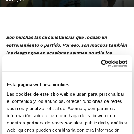
Son muchas las circunstancias que rodean un
entrenamiento o partido. Por eso, son muchos también
los riesgos que en ocasiones asumen no sólo los
deportistas, sino también los entrenadores, sobre todo
cuando desarrollan su labor con menores de edad.
Para dar respuesta a estos riesgos, el Borrador del
Anteproyecto de Ley del Deporte y de la Actividad
Esta página web usa cookies
Físico Deportiva de la Comunidad Valenciana prevé la
Las cookies de este sitio web se usan para personalizar
obligación de que todos los técnicos dispongan de un
el contenido y los anuncios, ofrecer funciones de redes
seguro de riesgos y de responsabilidad civil.
sociales y analizar el tráfico. Además, compartimos
información sobre el uso que haga del sitio web con
nuestros partners de redes sociales, publicidad y análisis
La
FBCV
i
Mapfre
, dentro de la permanente
web, quienes pueden combinarla con otra información
colaboración que vienen manteniendo las últimas