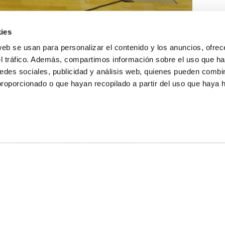
ies
web se usan para personalizar el contenido y los anuncios, ofrec
el tráfico. Además, compartimos información sobre el uso que ha
edes sociales, publicidad y análisis web, quienes pueden combin
proporcionado o que hayan recopilado a partir del uso que haya
E NOSALTRES
LLÓ
MAYOR 100 3º 17ª
IA
MONESTIR DE POBLET 14 1ª 3º
T
CIUDAD DE MATANZAS 12
ta
fbcv@fbcv.es