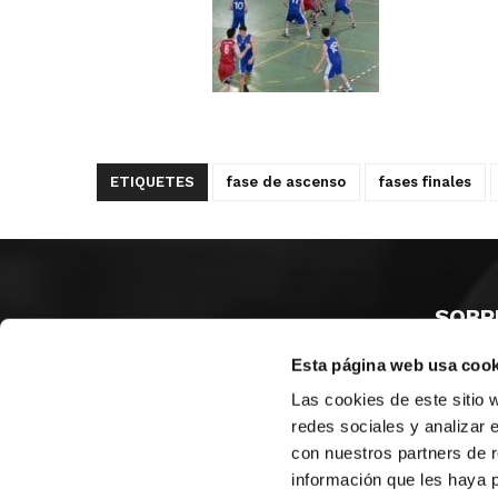
ETIQUETES
fase de ascenso
fases finales
SOBR
Esta página web usa cook
CASTE
VALÈNC
Las cookies de este sitio 
ALACAN
redes sociales y analizar 
con nuestros partners de r
Contac
información que les haya 