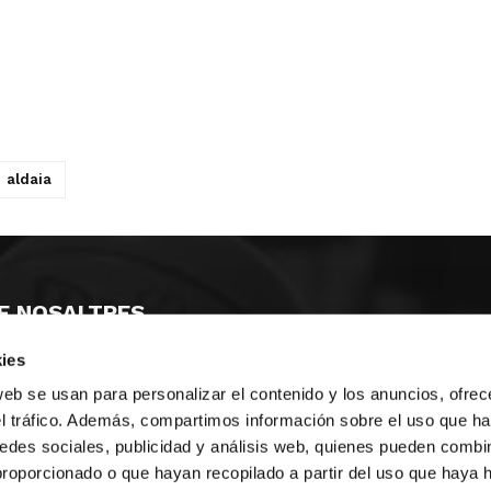
aldaia
E NOSALTRES
ies
LLÓ
MAYOR 100 3º 17ª
IA
MONESTIR DE POBLET 14 1ª 3º
web se usan para personalizar el contenido y los anuncios, ofrec
T
CIUDAD DE MATANZAS 12
el tráfico. Además, compartimos información sobre el uso que ha
edes sociales, publicidad y análisis web, quienes pueden combin
ta
fbcv@fbcv.es
proporcionado o que hayan recopilado a partir del uso que haya