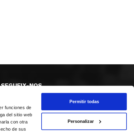
SEGUEIX-NOS
Permitir todas
er funciones de
ga del sitio web
Personalizar
arla con otra
 hecho de sus