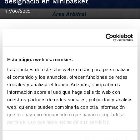
designació en Minibasket
17/06/2025
Els àrbitres FBCV
Alba Martínez
i
Álvaro
Esta página web usa cookies
Martínez
van ser designats en el seu
Las cookies de este sitio web se usan para personalizar
moment per la Federació Espanyola de
el contenido y los anuncios, ofrecer funciones de redes
Bàsquet per a dirigir els encontres del
sociales y analizar el tráfico. Además, compartimos
información sobre el uso que haga del sitio web con
recent Campionat d'Espanya Minibasket de
nuestros partners de redes sociales, publicidad y análisis
Seleccions Autonòmiques, i ara tindran
web, quienes pueden combinarla con otra información
l'oportunitat de viure també el Campionat
que les haya proporcionado o que hayan recopilado a
partir del uso que haya hecho de sus servicios.
d'Espanya Aleví de Clubs.