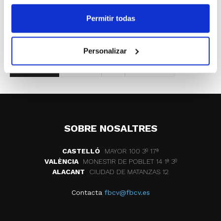
Habitualmente, el CTA aprovecha este tipo de eventos
Permitir todas
para preparar actividades paralelas que contribuyan a
la formación continua de los árbitros y oficiales de
mesa.
Personalizar
ETIQUETES
burriana
cta
torneo mini
SOBRE NOSALTRES
CASTELLÓ
MAYOR 100 3º 17ª
VALÈNCIA
MONESTIR DE POBLET 14 1ª 3º
ALACANT
CIUDAD DE MATANZAS 12
Contacta
fbcv@fbcv.es