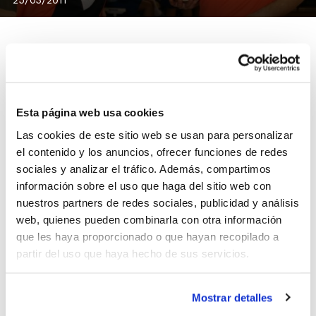
Un total de 8 árbitros de 1ª División tendrán la
oportunidad de vivir de cerca el Torneo de Selecciones
Esta página web usa cookies
Minibasket, organizado por la FBCV y que reunirá en
Las cookies de este sitio web se usan para personalizar
Burriana los días 2 y 3 de abril a las selecciones de
el contenido y los anuncios, ofrecer funciones de redes
Aragón, Cataluña, Islas Baleares y Comunidad
sociales y analizar el tráfico. Además, compartimos
Valenciana.
información sobre el uso que haga del sitio web con
El Torneo no sólo será una bonita experiencia para
nuestros partners de redes sociales, publicidad y análisis
todos los participantes, sino que coincidiendo con el
web, quienes pueden combinarla con otra información
mismo el CTA realizará una
actividad formativa
con el
que les haya proporcionado o que hayan recopilado a
fin de ultimar la preparación y seguimiento de los
partir del uso que haya hecho de sus servicios.
árbitros que participarán en los diferentes
Campeonatos de España de Selecciones y de Clubes
Mostrar detalles
que se celebrarán a partir de próximo mes de abril.