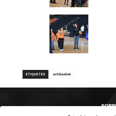
ETIQUETES
actibasket
SOBR