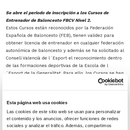
Se abre el periodo de inscripción a los Cursos de
Entrenador de Baloncesto FBCV Nivel 2.
Estos Cursos están reconocidos por la Federación
Española de Baloncesto (FEB), tienen validez para
obtener licencia de entrenador en cualquier federación
autonómica de baloncesto y además se ha solicitado al
Consell Valencià de l´Esport el reconocimiento dentro
de las formaciones deportivas de la Escola de l
´Esport de la Generalitat. Para ello, los Cursos se han
diseñado con la carga lectiva y los contenidos que
recoge el Real Decreto 234/2005.
Esta página web usa cookies
Se convocan los siguientes Cursos de Entrenador:
IV Curso de Entrenador Nivel 2 – Valencia.
Formato
Las cookies de este sitio web se usan para personalizar
intensivo mes de julio.
el contenido y los anuncios, ofrecer funciones de redes
sociales y analizar el tráfico. Además, compartimos
V Curso de Entrenador Nivel 2 – Alicante.
Formato