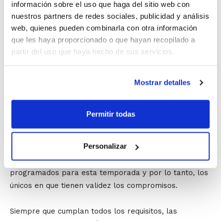
información sobre el uso que haga del sitio web con
intensivo mes de julio.
nuestros partners de redes sociales, publicidad y análisis
VI Curso de Entrenador Nivel 2 – Valencia.
Formato
web, quienes pueden combinarla con otra información
intensivo mes de julio.
que les haya proporcionado o que hayan recopilado a
partir del uso que haya hecho de sus servicios.
Todas aquellas personas que hayan adquirido el
compromiso de realización del Curso para poder
Mostrar detalles
suscribir licencia deberán matricularse
necesariamente en unos de los cursos que ha
convocado la FBCV
, puesto que la normativa en vigor
Permitir todas
sobre el mencionado compromiso establece que en la
presente temporada 12/13 se debe realizar la
Personalizar
formación comprometida, siendo estos cursos que se
inician en marzo de 2013 los únicos e Nivel 2
programados para esta temporada y por lo tanto, los
únicos en que tienen validez los compromisos.
Siempre que cumplan todos los requisitos, las