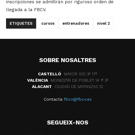
inscripciones se admitirán por riguroso orden de
llegada a la FBCV.
ETIQUETES
cursos
entrenadores
nivel 2
SOBRE NOSALTRES
CASTELLÓ
MAYOR 100 3º 17ª
VALÈNCIA
MONESTIR DE POBLET 14 1ª 3º
ALACANT
CIUDAD DE MATANZAS 12
Contacta
fbcv@fbcv.es
SEGUEIX-NOS