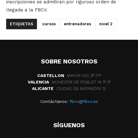
inscripciones se admitirán por riguroso orden de
llegada a la FBCV.
ETIQUETAS
cursos
entrenadores
nivel 2
SOBRE NOSOTROS
CASTELLON
MAYOR 100 3º 17ª
VALENCIA
MONESTIR DE POBLET 14 1ª 3º
ALICANTE
CIUDAD DE MATANZAS 12
Contáctanos:
fbcv@fbcv.es
SÍGUENOS