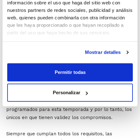
información sobre el uso que haga del sitio web con
intensivo mes de julio.
nuestros partners de redes sociales, publicidad y análisis
VI Curso de Entrenador Nivel 2 – Valencia.
Formato
web, quienes pueden combinarla con otra información
intensivo mes de julio.
que les haya proporcionado o que hayan recopilado a
partir del uso que haya hecho de sus servicios.
Todas aquellas personas que hayan adquirido el
compromiso de realización del Curso para poder
Mostrar detalles
suscribir licencia deberán matricularse
necesariamente en unos de los cursos que ha
convocado la FBCV
, puesto que la normativa en vigor
Permitir todas
sobre el mencionado compromiso establece que en la
presente temporada 12/13 se debe realizar la
Personalizar
formación comprometida, siendo estos cursos que se
inician en marzo de 2013 los únicos e Nivel 2
programados para esta temporada y por lo tanto, los
únicos en que tienen validez los compromisos.
Siempre que cumplan todos los requisitos, las