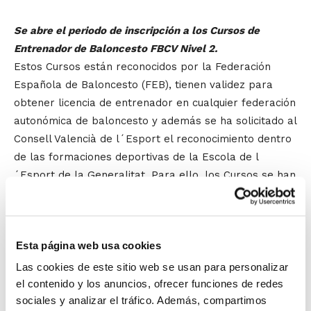
Se abre el periodo de inscripción a los Cursos de
Entrenador de Baloncesto FBCV Nivel 2.
Estos Cursos están reconocidos por la Federación
Española de Baloncesto (FEB), tienen validez para
obtener licencia de entrenador en cualquier federación
autonómica de baloncesto y además se ha solicitado al
Consell Valencià de l´Esport el reconocimiento dentro
de las formaciones deportivas de la Escola de l
´Esport de la Generalitat. Para ello, los Cursos se han
diseñado con la carga lectiva y los contenidos que
recoge el Real Decreto 234/2005.
Esta página web usa cookies
Se convocan los siguientes Cursos de Entrenador:
IV Curso de Entrenador Nivel 2 – Valencia.
Formato
Las cookies de este sitio web se usan para personalizar
intensivo mes de julio.
el contenido y los anuncios, ofrecer funciones de redes
sociales y analizar el tráfico. Además, compartimos
V Curso de Entrenador Nivel 2 – Alicante.
Formato