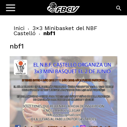
Inici
3×3 Minibasket del NBF
Castelló
nbf1
nbf1