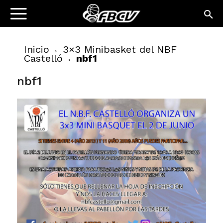
Inicio
3×3 Minibasket del NBF
Castelló
nbf1
nbf1