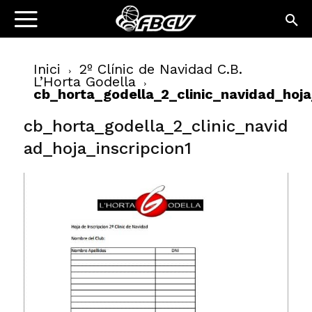
Inici
2º Clínic de Navidad C.B.
L’Horta Godella
cb_horta_godella_2_clinic_navidad_hoja
cb_horta_godella_2_clinic_navid
ad_hoja_inscripcion1