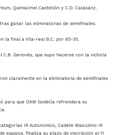
tum, Quimialmel Castellón y C.D. Calasanz.
ras ganar las eliminatorias de semifinales.
la final a Vila-real B.C. por 65-35.
 C.B. Genovés, que supo hacerse con la victoria
eron claramente en la eliminatoria de semifinales
rvió para que OAM Godella refrendara su
ca.
s categorías IR Autonómico, Cadete Masculino IR
e equipos, finaliza su plazo de inscripción el 11