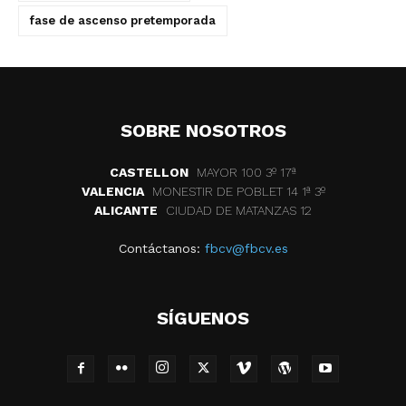
fase de ascenso pretemporada
SOBRE NOSOTROS
CASTELLON
MAYOR 100 3º 17ª
VALENCIA
MONESTIR DE POBLET 14 1ª 3º
ALICANTE
CIUDAD DE MATANZAS 12
Contáctanos:
fbcv@fbcv.es
SÍGUENOS