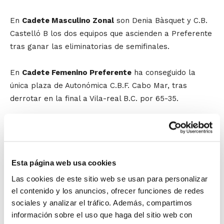
En
Cadete Masculino Zonal
son Denia Bàsquet y C.B.
Castelló B los dos equipos que ascienden a Preferente
tras ganar las eliminatorias de semifinales.
En
Cadete Femenino Preferente
ha conseguido la
única plaza de Autonómica C.B.F. Cabo Mar, tras
derrotar en la final a Vila-real B.C. por 65-35.
En
Infantil Masculino Preferente
también hay un
único equipo ascendido a categoría Autonómica. Se
trata del C.B. Genovés, que supo hacerse con la
Esta página web usa cookies
victoria en la final ante C.D. Santa Teresa-Lucentum
por 81-76.
Las cookies de este sitio web se usan para personalizar
el contenido y los anuncios, ofrecer funciones de redes
En
Infantil Masculino Zonal
hay dos ascendidos a
sociales y analizar el tráfico. Además, compartimos
información sobre el uso que haga del sitio web con
Preferente: N.B. Xàtiva B y C.B. Ilicitano. Ambos se