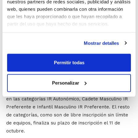
nuestros partners de redes sociales, publicidad y análisis
impusieron claramente en la eliminatoria de
web, quienes pueden combinarla con otra información
semifinales que decidía a los triunfadores de la FAP.
que les haya proporcionado o que hayan recopilado a
partir del uso que haya hecho de sus servicios.
Y en
Infantil Femenino Preferente
ya estaba todo
decidido antes de la última jornada. No obstante, ésta
sirvió para que OAM Godella refrendara su
Mostrar detalles
superioridad sobre el resto de aspirantes con una
nueva victoria que lo deja invicto en su ascenso a
Permitir todas
Autonómica.
Por otra parte, recordar que este jueves
27 de
Personalizar
septiembre
finaliza el plazo de inscripción de equipos
en las categorías IR Autonómico, Cadete Masculino IR
Preferente e Infantil Masculino IR Preferente. El resto
de categorías, como son de libre inscripción sin límite
de equipos, finaliza su plazo de inscripción el 11 de
octubre.