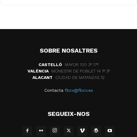
SOBRE NOSALTRES
CASTELLÓ
MAYOR 100 3º 17ª
VALÈNCIA
MONESTIR DE POBLET 14 1ª 3º
ALACANT
CIUDAD DE MATANZAS 12
Contacta
fbcv@fbcv.es
SEGUEIX-NOS