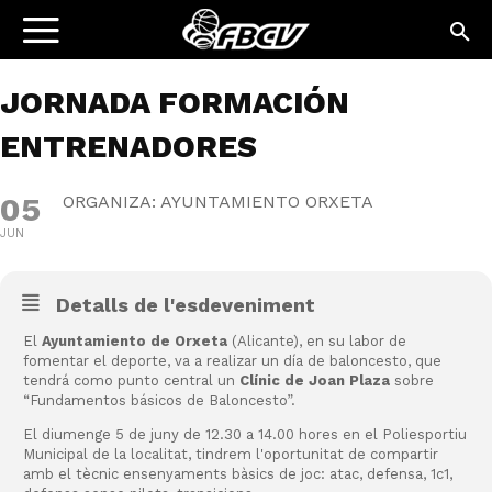
JORNADA FORMACIÓN
ENTRENADORES
05
ORGANIZA: AYUNTAMIENTO ORXETA
JUN
Detalls de l'esdeveniment
El
Ayuntamiento de Orxeta
(Alicante), en su labor de
fomentar el deporte, va a realizar un día de baloncesto, que
tendrá como punto central un
Clínic de Joan Plaza
sobre
“Fundamentos básicos de Baloncesto”.
El diumenge 5 de juny de 12.30 a 14.00 hores en el Poliesportiu
Municipal de la localitat, tindrem l'oportunitat de compartir
amb el tècnic ensenyaments bàsics de joc: atac, defensa, 1c1,