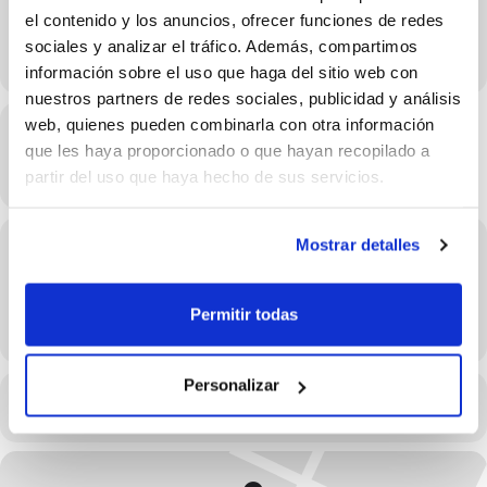
el contenido y los anuncios, ofrecer funciones de redes
sociales y analizar el tráfico. Además, compartimos
información sobre el uso que haga del sitio web con
nuestros partners de redes sociales, publicidad y análisis
web, quienes pueden combinarla con otra información
Hora
que les haya proporcionado o que hayan recopilado a
30/01/2023 19:00 - 20:00
(GMT+02:00)
partir del uso que haya hecho de sus servicios.
Mostrar detalles
Localització
Pavelló Municipal del Genovés
Permitir todas
OTROS EVENTOS
Personalizar
CALENDARI
CALENDARI GOOGLE