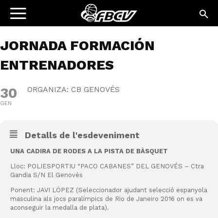
JORNADA FORMACIÓN
ENTRENADORES
30
ORGANIZA: CB GENOVÉS
GEN
Detalls de l'esdeveniment
UNA CADIRA DE RODES A LA PISTA DE BÀSQUET
Lloc: POLIESPORTIU “PACO CABANES” DEL GENOVÉS – Ctra
Gandia S/N El Genovés
Ponent: JAVI LÓPEZ (Seleccionador ajudant selecció espanyola
masculina als jocs paralímpics de Rio de Janeiro 2016 on es va
aconseguir la medalla de plata).