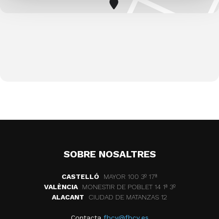
SOBRE NOSALTRES
CASTELLÓ
MAYOR 100 3º 17ª
VALÈNCIA
MONESTIR DE POBLET 14 1ª 3º
ALACANT
CIUDAD DE MATANZAS 12
Contacta
fbcv@fbcv.es