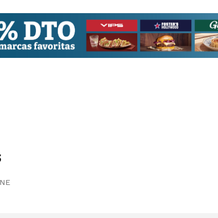
S
INE