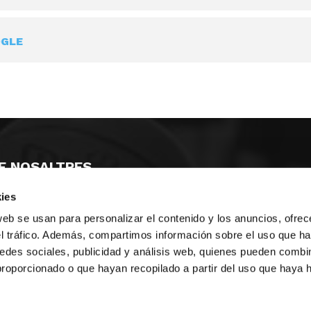
OGLE
E NOSALTRES
ies
LLÓ
MAYOR 100 3º 17ª
IA
MONESTIR DE POBLET 14 1ª 3º
web se usan para personalizar el contenido y los anuncios, ofrec
T
CIUDAD DE MATANZAS 12
el tráfico. Además, compartimos información sobre el uso que ha
edes sociales, publicidad y análisis web, quienes pueden combin
ta
fbcv@fbcv.es
proporcionado o que hayan recopilado a partir del uso que haya