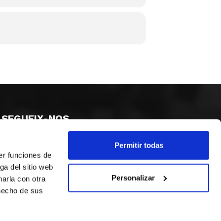
SEGUEIX-NOS
Permitir todas
er funciones de
ga del sitio web
Personalizar
arla con otra
 hecho de sus