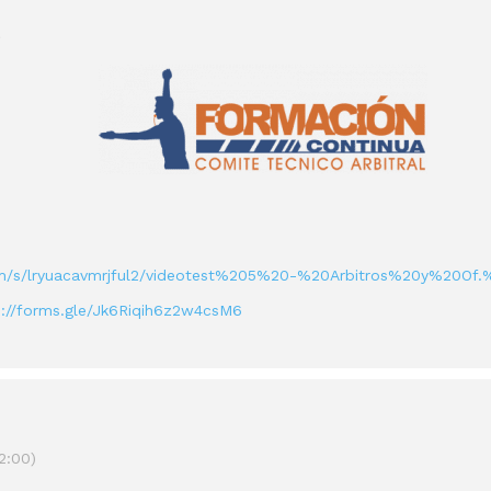
t
m/s/lryuacavmrjful2/videotest%205%20-%20Arbitros%20y%20Of
s://forms.gle/Jk6Riqih6z2w4csM6
2:00)