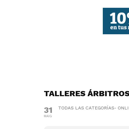
FBCV
TALLERES ÁRBITRO
31
TODAS LAS CATEGORÍAS- ONL
MAIG