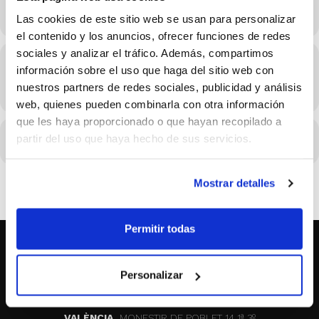
Formulario Google
Las cookies de este sitio web se usan para personalizar
el contenido y los anuncios, ofrecer funciones de redes
sociales y analizar el tráfico. Además, compartimos
Hora
información sobre el uso que haga del sitio web con
nuestros partners de redes sociales, publicidad y análisis
22/02/2021 00:00 - 23:59
(GMT+02:00)
web, quienes pueden combinarla con otra información
que les haya proporcionado o que hayan recopilado a
partir del uso que haya hecho de sus servicios.
CALENDARI
CALENDARI GOOGLE
Mostrar detalles
Permitir todas
SOBRE NOSALTRES
Personalizar
CASTELLÓ
MAYOR 100 3º 17ª
VALÈNCIA
MONESTIR DE POBLET 14 1ª 3º