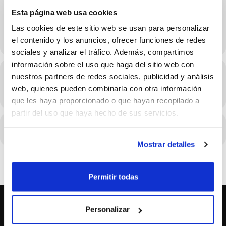
Esta página web usa cookies
Las cookies de este sitio web se usan para personalizar
el contenido y los anuncios, ofrecer funciones de redes
sociales y analizar el tráfico. Además, compartimos
información sobre el uso que haga del sitio web con
Hora
nuestros partners de redes sociales, publicidad y análisis
web, quienes pueden combinarla con otra información
21/03/2024 20:30 - 21:30
(GMT-11:00)
que les haya proporcionado o que hayan recopilado a
partir del uso que haya hecho de sus servicios.
CALENDARI
CALENDARI GOOGLE
Mostrar detalles
Permitir todas
Personalizar
SOBRE NOSALTRES