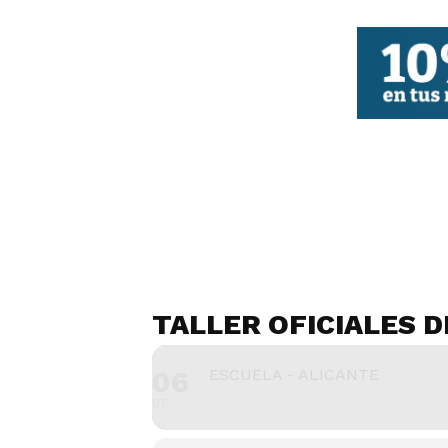
FBCV
TALLER OFICIALES 
06
ESCUELA - ALICANTE
DT