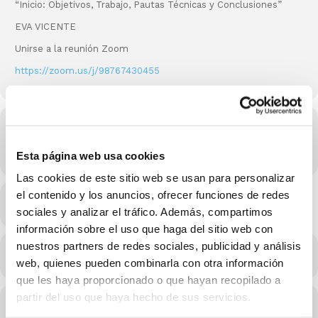
“Inicio: Objetivos, Trabajo, Pautas Técnicas y Conclusiones”
EVA VICENTE
Unirse a la reunión Zoom
https://zoom.us/j/98767430455
Hora
06/10/2021 20:15 - 21:45
(GMT-11:00)
Esta página web usa cookies
Las cookies de este sitio web se usan para personalizar
el contenido y los anuncios, ofrecer funciones de redes
MÉS INFO
sociales y analizar el tráfico. Además, compartimos
información sobre el uso que haga del sitio web con
nuestros partners de redes sociales, publicidad y análisis
CALENDARI
CALENDARI GOOGLE
web, quienes pueden combinarla con otra información
que les haya proporcionado o que hayan recopilado a
partir del uso que haya hecho de sus servicios.
Conferenciants d'aquest esdeveniment