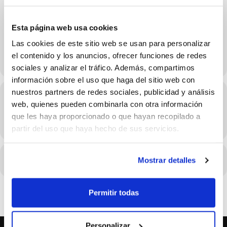
Convocatoria ALEVÍN FEMENINO
Esta página web usa cookies
Fecha:
12/12/2021
Horario
:17:30-19:30
Las cookies de este sitio web se usan para personalizar
Lugar:
Pabellón Alberto Arnal, Manises.
el contenido y los anuncios, ofrecer funciones de redes
sociales y analizar el tráfico. Además, compartimos
información sobre el uso que haga del sitio web con
nuestros partners de redes sociales, publicidad y análisis
Hora
web, quienes pueden combinarla con otra información
12/12/2021 Consulta el horario en los detalles del evento
que les haya proporcionado o que hayan recopilado a
(GMT+02:00)
partir del uso que haya hecho de sus servicios.
Mostrar detalles
CALENDARI
CALENDARI GOOGLE
Permitir todas
Personalizar