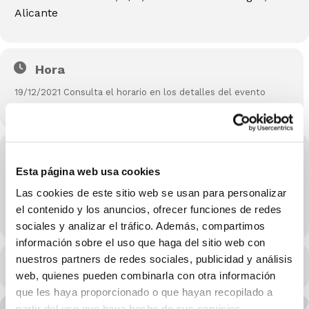
Alicante
Hora
19/12/2021 Consulta el horario en los detalles del evento
(GMT+02:00)
Localització
Esta página web usa cookies
Pabellón Municipal de Gata de Gorgos
Carrer de les Sorts, S/N, 03740 Gata de Gorgos, Alicante
Las cookies de este sitio web se usan para personalizar
el contenido y los anuncios, ofrecer funciones de redes
OTROS EVENTOS
sociales y analizar el tráfico. Además, compartimos
información sobre el uso que haga del sitio web con
nuestros partners de redes sociales, publicidad y análisis
CALENDARI
CALENDARI GOOGLE
web, quienes pueden combinarla con otra información
que les haya proporcionado o que hayan recopilado a
partir del uso que haya hecho de sus servicios.