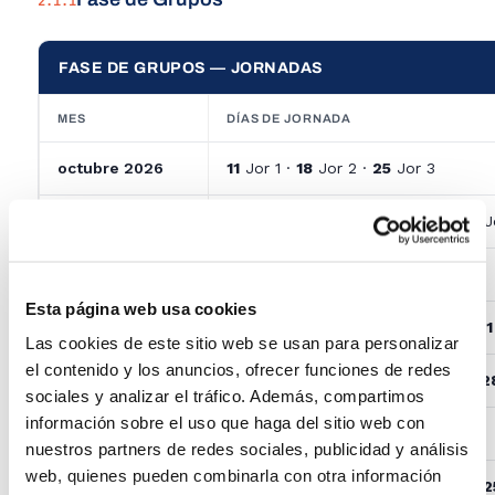
2.1.1
FASE DE GRUPOS — JORNADAS
MES
DÍAS DE JORNADA
octubre 2026
11
Jor 1 ·
18
Jor 2 ·
25
Jor 3
noviembre 2026
01
Jor 4 ·
08
Jor 5 ·
15
Jor 6 ·
22
J
diciembre 2026
06
Jor 9 ·
13
Jor 10 ·
20
Jor 11
Esta página web usa cookies
enero 2027
10
Jor 12 ·
17
Jor 13 ·
24
Jor 14 ·
31
Las cookies de este sitio web se usan para personalizar
el contenido y los anuncios, ofrecer funciones de redes
febrero 2027
07
Jor 16 ·
14
Jor 17 ·
21
Jor 18 ·
2
sociales y analizar el tráfico. Además, compartimos
información sobre el uso que haga del sitio web con
marzo 2027
07
Jor 20 ·
14
Jor 21 ·
21
Jor 22
nuestros partners de redes sociales, publicidad y análisis
web, quienes pueden combinarla con otra información
abril 2027
04
Jor 23 ·
11
Jor 24 ·
18
Jor 25 ·
2