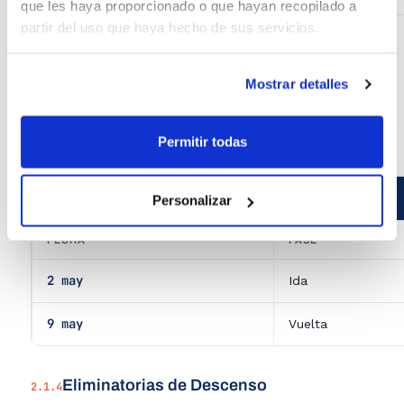
que les haya proporcionado o que hayan recopilado a
partir del uso que haya hecho de sus servicios.
Copa Senior Masculino Autonómica
2.1.2
Mostrar detalles
Pendiente de determinar.
Permitir todas
Eliminatorias de Ascenso
2.1.3
FECHAS DE LAS ELIMINATORIAS DE ASCENSO
Personalizar
FECHA
FASE
2 may
Ida
9 may
Vuelta
Eliminatorias de Descenso
2.1.4