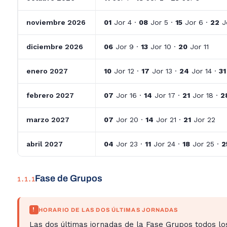
noviembre 2026
01
Jor 4 ·
08
Jor 5 ·
15
Jor 6 ·
22
J
diciembre 2026
06
Jor 9 ·
13
Jor 10 ·
20
Jor 11
enero 2027
10
Jor 12 ·
17
Jor 13 ·
24
Jor 14 ·
31
febrero 2027
07
Jor 16 ·
14
Jor 17 ·
21
Jor 18 ·
2
marzo 2027
07
Jor 20 ·
14
Jor 21 ·
21
Jor 22
abril 2027
04
Jor 23 ·
11
Jor 24 ·
18
Jor 25 ·
2
Fase de Grupos
1.1.1
!
HORARIO DE LAS DOS ÚLTIMAS JORNADAS
Las dos últimas jornadas de la Fase Grupos todos l