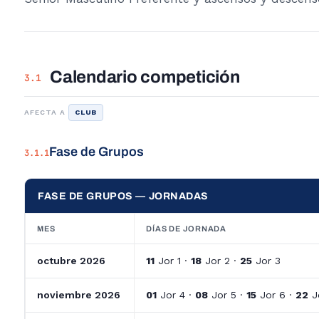
Calendario competición
3.1
AFECTA A
CLUB
Fase de Grupos
3.1.1
FASE DE GRUPOS — JORNADAS
MES
DÍAS DE JORNADA
octubre 2026
11
Jor 1 ·
18
Jor 2 ·
25
Jor 3
noviembre 2026
01
Jor 4 ·
08
Jor 5 ·
15
Jor 6 ·
22
J