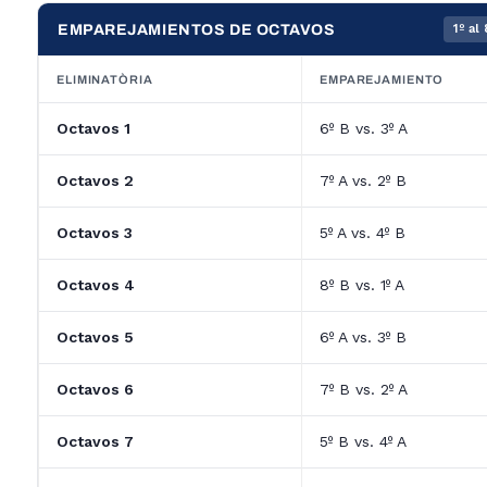
EMPAREJAMIENTOS DE OCTAVOS
1º al
ELIMINATÒRIA
EMPAREJAMIENTO
Octavos 1
6º B vs. 3º A
Octavos 2
7º A vs. 2º B
Octavos 3
5º A vs. 4º B
Octavos 4
8º B vs. 1º A
Octavos 5
6º A vs. 3º B
Octavos 6
7º B vs. 2º A
Octavos 7
5º B vs. 4º A