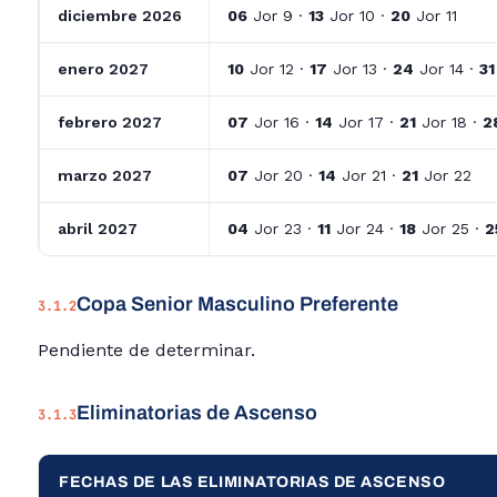
diciembre 2026
06
Jor 9 ·
13
Jor 10 ·
20
Jor 11
enero 2027
10
Jor 12 ·
17
Jor 13 ·
24
Jor 14 ·
31
febrero 2027
07
Jor 16 ·
14
Jor 17 ·
21
Jor 18 ·
2
marzo 2027
07
Jor 20 ·
14
Jor 21 ·
21
Jor 22
abril 2027
04
Jor 23 ·
11
Jor 24 ·
18
Jor 25 ·
2
Copa Senior Masculino Preferente
3.1.2
Pendiente de determinar.
Eliminatorias de Ascenso
3.1.3
FECHAS DE LAS ELIMINATORIAS DE ASCENSO