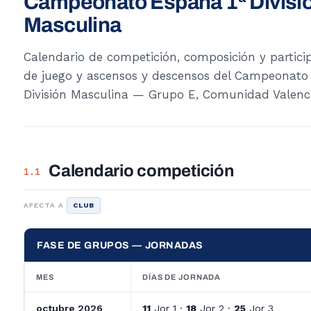
Campeonato España 1ª Divisi
Masculina
Calendario de competición, composición y partici
de juego y ascensos y descensos del Campeonato
División Masculina — Grupo E, Comunidad Valenc
Calendario competición
1.1
AFECTA A
CLUB
FASE DE GRUPOS — JORNADAS
MES
DÍAS DE JORNADA
octubre 2026
11
Jor 1 ·
18
Jor 2 ·
25
Jor 3