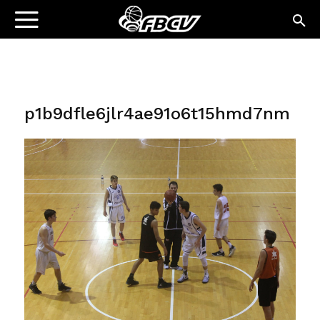
p1b9dfle6jlr4ae91o6t15hmd7nm