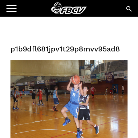
p1b9dfl681jpv1t29p8mvv95ad8