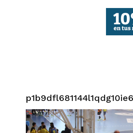
FBCV
p1b9dfl681144l1qdg10ie