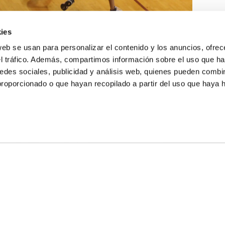
ies
web se usan para personalizar el contenido y los anuncios, ofrec
el tráfico. Además, compartimos información sobre el uso que ha
edes sociales, publicidad y análisis web, quienes pueden combin
proporcionado o que hayan recopilado a partir del uso que haya
E NOSALTRES
LLÓ
MAYOR 100 3º 17ª
IA
MONESTIR DE POBLET 14 1ª 3º
T
CIUDAD DE MATANZAS 12
ta
fbcv@fbcv.es