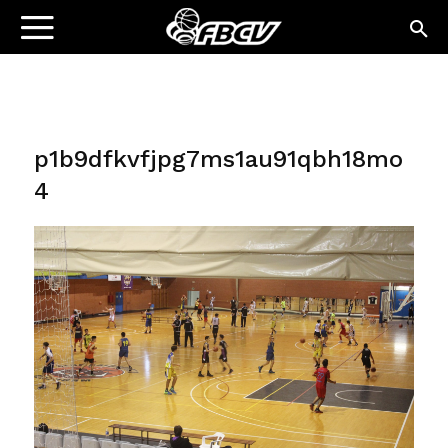
p1b9dfkvfjpg7ms1au91qbh18mo
4