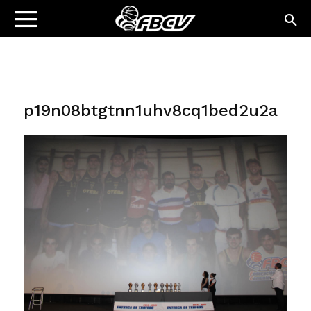
p19n08btgtnn1uhv8cq1bed2u2a