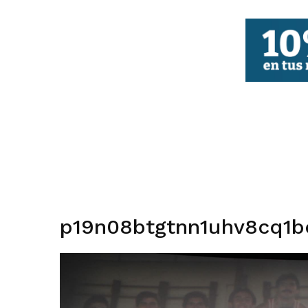
FBCV
p19n08btgtnn1uhv8cq1