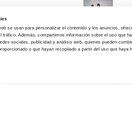
ies
web se usan para personalizar el contenido y los anuncios, ofrec
el tráfico. Además, compartimos información sobre el uso que ha
edes sociales, publicidad y análisis web, quienes pueden combin
proporcionado o que hayan recopilado a partir del uso que haya
E NOSOTROS
LLON
MAYOR 100 3º 17ª
IA
MONESTIR DE POBLET 14 1ª 3º
TE
CIUDAD DE MATANZAS 12
anos:
fbcv@fbcv.es