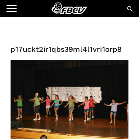
p17uckt2ir1qbs39ml4l1vri1orp8