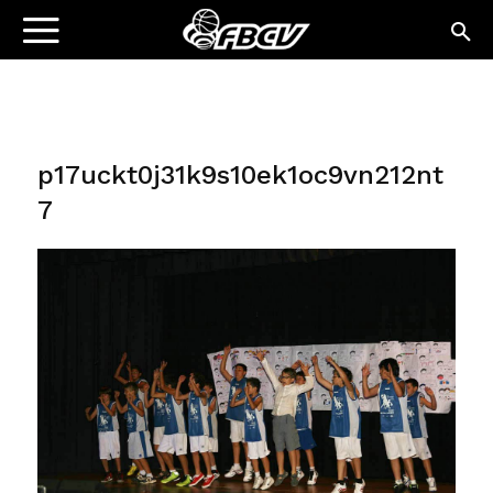
p17uckt0j31k9s10ek1oc9vn212nt
7