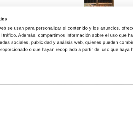
ies
web se usan para personalizar el contenido y los anuncios, ofrec
el tráfico. Además, compartimos información sobre el uso que ha
edes sociales, publicidad y análisis web, quienes pueden combin
proporcionado o que hayan recopilado a partir del uso que haya
E NOSALTRES
LLÓ
MAYOR 100 3º 17ª
IA
MONESTIR DE POBLET 14 1ª 3º
T
CIUDAD DE MATANZAS 12
ta
fbcv@fbcv.es
u de notícies
|
Política de privacitat