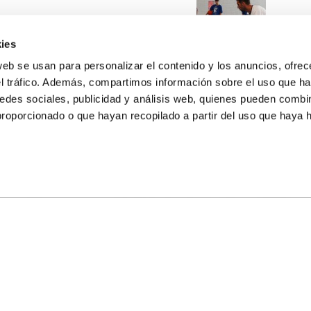
ies
web se usan para personalizar el contenido y los anuncios, ofrec
el tráfico. Además, compartimos información sobre el uso que ha
edes sociales, publicidad y análisis web, quienes pueden combin
proporcionado o que hayan recopilado a partir del uso que haya
E NOSALTRES
LLÓ
MAYOR 100 3º 17ª
IA
MONESTIR DE POBLET 14 1ª 3º
T
CIUDAD DE MATANZAS 12
ta
fbcv@fbcv.es
u de notícies
|
Política de privacitat