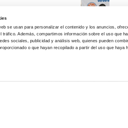
ies
web se usan para personalizar el contenido y los anuncios, ofrec
el tráfico. Además, compartimos información sobre el uso que ha
edes sociales, publicidad y análisis web, quienes pueden combin
proporcionado o que hayan recopilado a partir del uso que haya
E NOSALTRES
LLÓ
MAYOR 100 3º 17ª
IA
MONESTIR DE POBLET 14 1ª 3º
T
CIUDAD DE MATANZAS 12
ta
fbcv@fbcv.es
u de notícies
|
Política de privacitat