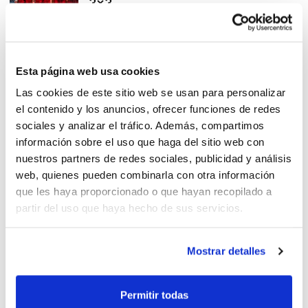
3×3
¡Todo preparado en Manises
Esta página web usa cookies
para el III Campeonato U17
Las cookies de este sitio web se usan para personalizar
3×3!
el contenido y los anuncios, ofrecer funciones de redes
sociales y analizar el tráfico. Además, compartimos
información sobre el uso que haga del sitio web con
nuestros partners de redes sociales, publicidad y análisis
web, quienes pueden combinarla con otra información
Se presenta en Manises el III
que les haya proporcionado o que hayan recopilado a
Campeonato U17 3×3
partir del uso que haya hecho de sus servicios.
Mostrar detalles
¡Último día de inscripción de
Permitir todas
equipos!