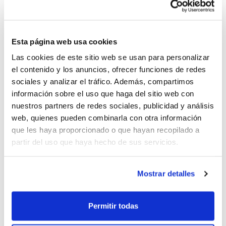
celebrará la competición masculina y por
la tarde la femenina.
A través de este
enlace
, puedes consultar el desarrollo de
Esta página web usa cookies
la competición y todos los detalles de los
Las cookies de este sitio web se usan para personalizar
el contenido y los anuncios, ofrecer funciones de redes
partidos que se vayan disputando.
sociales y analizar el tráfico. Además, compartimos
información sobre el uso que haga del sitio web con
nuestros partners de redes sociales, publicidad y análisis
web, quienes pueden combinarla con otra información
que les haya proporcionado o que hayan recopilado a
partir del uso que haya hecho de sus servicios.
Mostrar detalles
Permitir todas