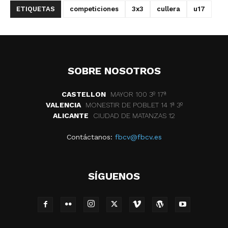
ETIQUETAS
competiciones
3x3
cullera
u17
SOBRE NOSOTROS
CASTELLON
MAYOR 100 3º 17ª
VALENCIA
MONESTIR DE POBLET 14 1ª 3º
ALICANTE
CIUDAD DE MATANZAS 12
Contáctanos:
fbcv@fbcv.es
SÍGUENOS