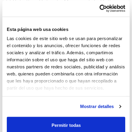
El Pabellón Cubierto Municipal de Cullera
será el escenario de una intensa jornada
de competición que arrancará por la
Esta página web usa cookies
mañana con el torneo femenino y
Las cookies de este sitio web se usan para personalizar
continuará por la tarde con la competición
el contenido y los anuncios, ofrecer funciones de redes
masculina. En total participarán 19 equipos
sociales y analizar el tráfico. Además, compartimos
información sobre el uso que haga del sitio web con
femeninos y 28 equipos masculinos, que
nuestros partners de redes sociales, publicidad y análisis
buscarán hacerse con el título autonómico
web, quienes pueden combinarla con otra información
y asegurar su presencia en el Campeonato
que les haya proporcionado o que hayan recopilado a
partir del uso que haya hecho de sus servicios.
de España de Clubes 3×3 U17.
Mostrar detalles
La competición se desarrollará mediante
una primera fase de grupos, seguida de
Permitir todas
eliminatorias directas con cuartos de final,