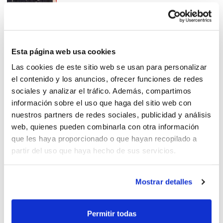
Campeonato de España 3×3 de
Esta página web usa cookies
Selecciones Autonómicas
Las cookies de este sitio web se usan para personalizar
el contenido y los anuncios, ofrecer funciones de redes
sociales y analizar el tráfico. Además, compartimos
información sobre el uso que haga del sitio web con
nuestros partners de redes sociales, publicidad y análisis
web, quienes pueden combinarla con otra información
Selecciones 3×3 Comunitat
que les haya proporcionado o que hayan recopilado a
Valenciana U15 y U13
partir del uso que haya hecho de sus servicios.
Mostrar detalles
¡La U15 Femenina es
Permitir todas
campeona de España 3×3!