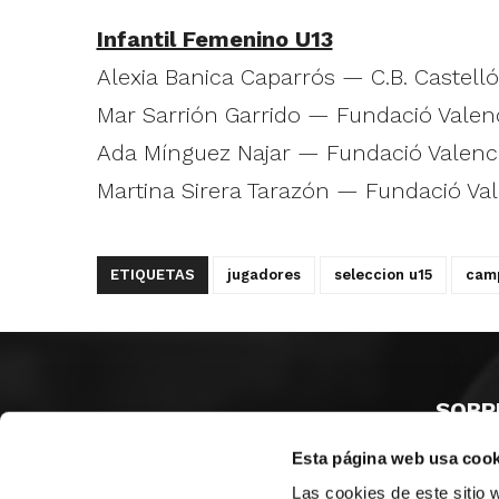
Infantil Femenino U13
Alexia Banica Caparrós — C.B. Castell
Mar Sarrión Garrido — Fundació Valen
Ada Mínguez Najar — Fundació Valenc
Martina Sirera Tarazón — Fundació Va
ETIQUETAS
jugadores
seleccion u15
camp
SOBR
Esta página web usa cook
CASTE
VALENC
Las cookies de este sitio 