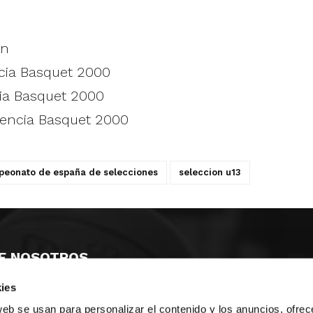
ón
cia Basquet 2000
ia Basquet 2000
lencia Basquet 2000
eonato de españa de selecciones
seleccion u13
E NOSOTROS
ies
LLON
MAYOR 100 3º 17ª
IA
MONESTIR DE POBLET 14 1ª 3º
web se usan para personalizar el contenido y los anuncios, ofrec