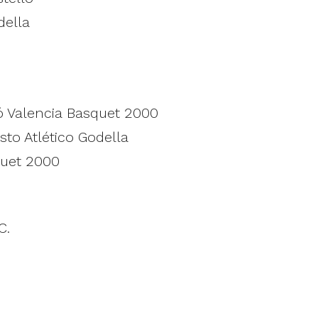
della
ó Valencia Basquet 2000
o Atlético Godella
quet 2000
C.