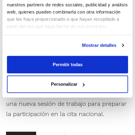
nuestros partners de redes sociales, publicidad y análisis
web, quienes pueden combinarla con otra información
que les haya proporcionado o que hayan recopilado a
partir del uso que haya hecho de sus servicios.
Mostrar detalles
Permitir todas
El evento tendrá lugar los días 22 y 23 de
junio en Cartagena (Murcia). Previamente,
Personalizar
el próximo fin de semana, se llevará a cabo
una nueva sesión de trabajo para preparar
la participación en la cita nacional.