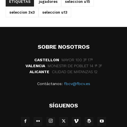
ETIQUETAS
jugadores
seleccion u15
seleccion 3x3
seleccion u13
SOBRE NOSOTROS
CASTELLON
MAYOR 100 3º 17ª
VALENCIA
MONESTIR DE POBLET 14 1ª 3º
ALICANTE
CIUDAD DE MATANZAS 12
Contáctanos:
fbcv@fbcv.es
SÍGUENOS