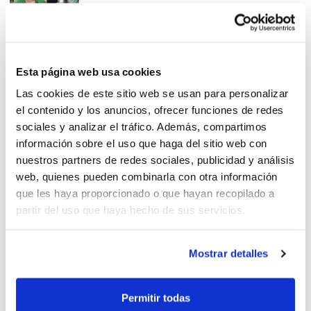
Massanassa vibró con grandes
Esta página web usa cookies
y pequeños
Las cookies de este sitio web se usan para personalizar
el contenido y los anuncios, ofrecer funciones de redes
sociales y analizar el tráfico. Además, compartimos
información sobre el uso que haga del sitio web con
nuestros partners de redes sociales, publicidad y análisis
web, quienes pueden combinarla con otra información
La Vall d’Uixó vivió un fin de
que les haya proporcionado o que hayan recopilado a
semana repleto de baloncesto
partir del uso que haya hecho de sus servicios.
Mostrar detalles
Celebrado el V Torneo
Permitir todas
Prebenjamín Calpe 2019