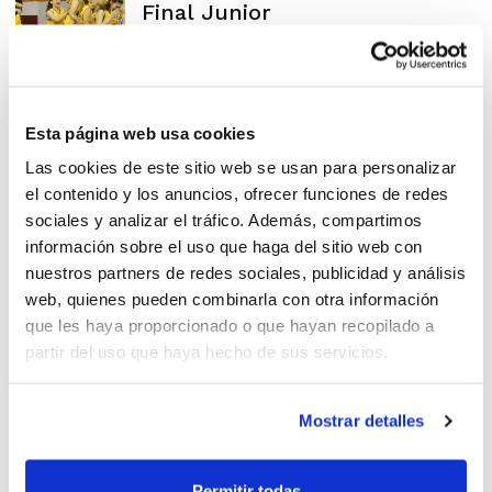
Final Junior
Esta página web usa cookies
Agost y Calpe acogen la
Las cookies de este sitio web se usan para personalizar
primera Fase Final Autonómica
el contenido y los anuncios, ofrecer funciones de redes
sociales y analizar el tráfico. Además, compartimos
información sobre el uso que haga del sitio web con
nuestros partners de redes sociales, publicidad y análisis
web, quienes pueden combinarla con otra información
La lucha por el título en
que les haya proporcionado o que hayan recopilado a
partir del uso que haya hecho de sus servicios.
Junior Autonómico
Mostrar detalles
Permitir todas