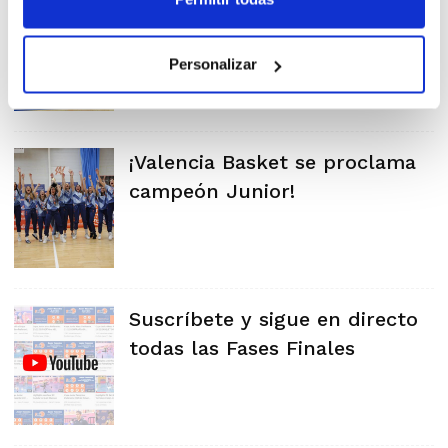
Junior Femenino ya tiene
equipos para la Fase Final
Autonómica
Personalizar
¡Valencia Basket se proclama
campeón Junior!
Suscríbete y sigue en directo
todas las Fases Finales