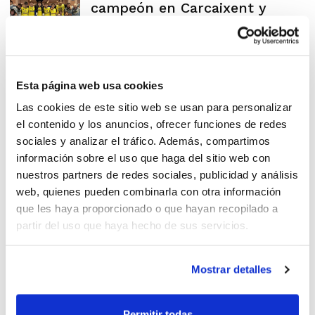
campeón en Carcaixent y
Guadassuar
Esta página web usa cookies
CB Terralfàs se alza con la
Las cookies de este sitio web se usan para personalizar
Copa Autonómica
el contenido y los anuncios, ofrecer funciones de redes
sociales y analizar el tráfico. Además, compartimos
información sobre el uso que haga del sitio web con
nuestros partners de redes sociales, publicidad y análisis
web, quienes pueden combinarla con otra información
Soul Basket Guadassuar y CB
que les haya proporcionado o que hayan recopilado a
partir del uso que haya hecho de sus servicios.
Terralfàs jugarán la Final
Mostrar detalles
Permitir todas