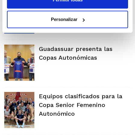
Máxima expectación en
Guadassuar para la Copa
Autonómica
Personalizar
Guadassuar presenta las
Copas Autonómicas
Equipos clasificados para la
Copa Senior Femenino
Autonómico