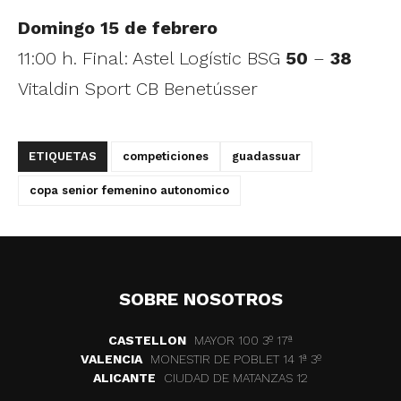
Domingo 15 de febrero
11:00 h. Final: Astel Logístic BSG
50
–
38
Vitaldin Sport CB Benetússer
ETIQUETAS
competiciones
guadassuar
copa senior femenino autonomico
SOBRE NOSOTROS
CASTELLON
MAYOR 100 3º 17ª
VALENCIA
MONESTIR DE POBLET 14 1ª 3º
ALICANTE
CIUDAD DE MATANZAS 12