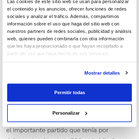
Las cookies de este sitio web se usan para personalizar
el contenido y los anuncios, ofrecer funciones de redes
sociales y analizar el tráfico. Además, compartimos
información sobre el uso que haga del sitio web con
nuestros partners de redes sociales, publicidad y análisis
web, quienes pueden combinarla con otra información
que les haya proporcionado o que hayan recopilado a
partir del uso que haya hecho de sus servicios.
Mostrar detalles
La Final arrancaba con un minuto de
silencio por la pérdida de un familiar de
Permitir todas
una de las jugadoras del Vitaldin Sport CB
Benetússer, un golpe que el equipo supo
Personalizar
encajar para tratar de afrontar con fuerza
el importante partido que tenía por