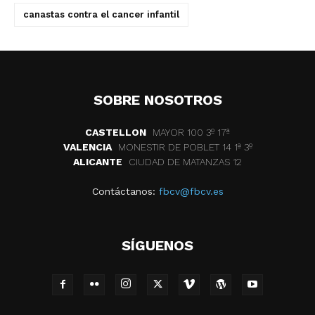
canastas contra el cancer infantil
SOBRE NOSOTROS
CASTELLON
MAYOR 100 3º 17ª
VALENCIA
MONESTIR DE POBLET 14 1ª 3º
ALICANTE
CIUDAD DE MATANZAS 12
Contáctanos:
fbcv@fbcv.es
SÍGUENOS