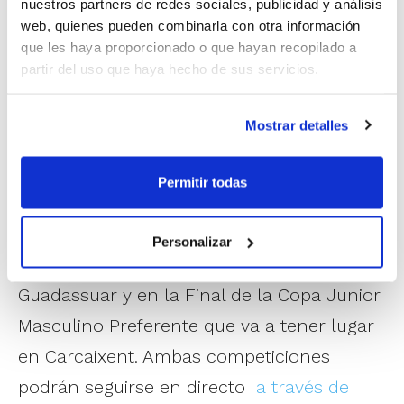
nuestros partners de redes sociales, publicidad y análisis
práctica continuada de ejercicio físico
web, quienes pueden combinarla con otra información
que les haya proporcionado o que hayan recopilado a
como parte de la terapia.
partir del uso que haya hecho de sus servicios.
Además de contribuir activamente en la
Mostrar detalles
campaña de difusión de esta iniciativa, la
FBCV hará una donación equivalente a la
Permitir todas
cantidad de puntos que se anoten en la
Final de la Copa Senior Femenino
Personalizar
Autonómico que se va a disputar en
Guadassuar y en la Final de la Copa Junior
Masculino Preferente que va a tener lugar
en Carcaixent. Ambas competiciones
podrán seguirse en directo
a través de