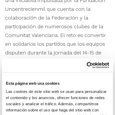
una iniciativa impulsada por la Fundación
Unoentrecienmil que cuenta con la
colaboración de la Federación y la
participación de numerosos clubes de la
Comunitat Valenciana. El reto es convertir
en solidarios los partidos que los equipos
disputen durante la jornada del 14-15 de
febrero, coincidiendo con el Día Mundial
contra el Cáncer Infantil, recaudando un
euro por cada punto anotado. Las
Esta página web usa cookies
donaciones se destinarán a impulsar los
Las cookies de este sitio web se usan para personalizar
proyectos de investigación que lleva a
el contenido y los anuncios, ofrecer funciones de redes
sociales y analizar el tráfico. Además, compartimos
cabo la Fundación, buscando acelerar la
información sobre el uso que haga del sitio web con
curación del cáncer infantil a través de la