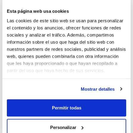
1
de 12
Esta página web usa cookies
Las cookies de este sitio web se usan para personalizar
el contenido y los anuncios, ofrecer funciones de redes
sociales y analizar el tráfico. Además, compartimos
información sobre el uso que haga del sitio web con
nuestros partners de redes sociales, publicidad y análisis
web, quienes pueden combinarla con otra información
que les haya proporcionado o que hayan recopilado a
partir del uso que haya hecho de sus servicios.
Mostrar detalles
Las imprecisiones y la falta de acierto de
cara al aro marcaron el inicio de la Final,
Permitir todas
con los dos equipos muy intensos en pista
Personalizar
pero sin obtener rendimiento de ese