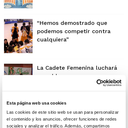
“Hemos demostrado que
podemos competir contra
cualquiera”
La Cadete Femenina luchará
por el bronce
Esta página web usa cookies
Todo listo para el Cto. de
Las cookies de este sitio web se usan para personalizar
el contenido y los anuncios, ofrecer funciones de redes
España de Selecciones
sociales y analizar el tráfico. Además, compartimos