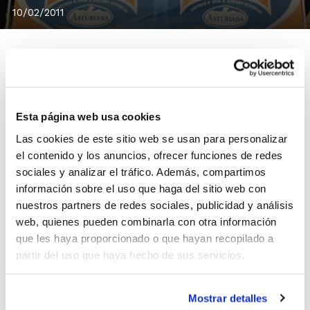
10/02/2011
La Comunidad Valenciana ya conoce sus rivales en el
Esta página web usa cookies
Campeonato de España de Selecciones Autonómicas
Minibasket, que se disputará en San Fernando (Cádiz)
Las cookies de este sitio web se usan para personalizar
del 16 al 20 de abril.
el contenido y los anuncios, ofrecer funciones de redes
Tanto en masculino como en femenino, la Comunidad
sociales y analizar el tráfico. Además, compartimos
información sobre el uso que haga del sitio web con
estará en la categoría Especial, junto a las mejores
nuestros partners de redes sociales, publicidad y análisis
selecciones de España.
web, quienes pueden combinarla con otra información
que les haya proporcionado o que hayan recopilado a
La selección Alevín Masculina estará en el Grupo A,
partir del uso que haya hecho de sus servicios.
junto a Andalucía, Madrid, Islas Baleares y Castilla
León. Mientras, la selección Alevín Femenina también
ha sido incluida en el Grupo A, aunque en su caso se
Mostrar detalles