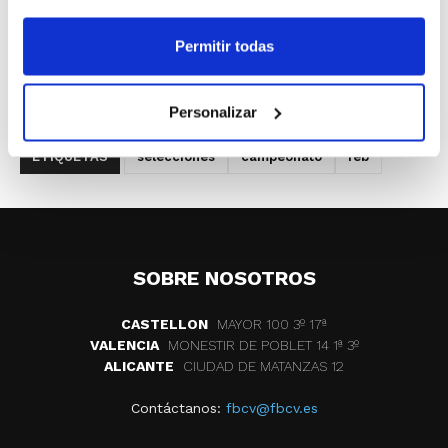
medirá a Cataluña, Aragón, Islas Baleares y Navarra.
Permitir todas
Consulta la distribución de los equipos. Los dos
primeros clasificados de cada uno de los grupos en
categoría Especial lucharán por las medallas.
Personalizar
ETIQUETAS
selecciones
campeonato
feb
SOBRE NOSOTROS
CASTELLON
MAYOR 100 3º 17ª
VALENCIA
MONESTIR DE POBLET 14 1ª 3º
ALICANTE
CIUDAD DE MATANZAS 12
Contáctanos:
fbcv@fbcv.es